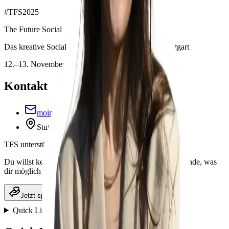
#
TFS2025
The Future Social
Das kreative Social-Media & Zukunftsfestival in Stuttgart
12.–13. November 2026
Kontakt
moin@thefuturesocial.de
Stuttgart, Deutschland
TFS unterstützen
Du willst kein Ticket, aber das Festival unterstützen? Spende, was
dir möglich ist.
Jetzt spenden
Quick Links