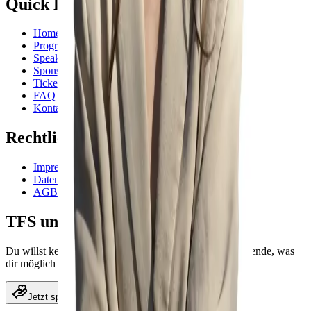
Quick Links
Home
Programm
Speaker
Sponsoren
Tickets
FAQ
Kontakt
Rechtliches
Impressum
Datenschutzerklärung
AGB
TFS unterstützen
Du willst kein Ticket, aber das Festival unterstützen? Spende, was
dir möglich ist.
Jetzt spenden