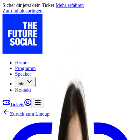
Sicher dir jetzt dein Ticket!
Mehr erfahren
Zum Inhalt springen
Home
Programm
Speaker
Info
Kontakt
Tickets
Zurück zum Lineup