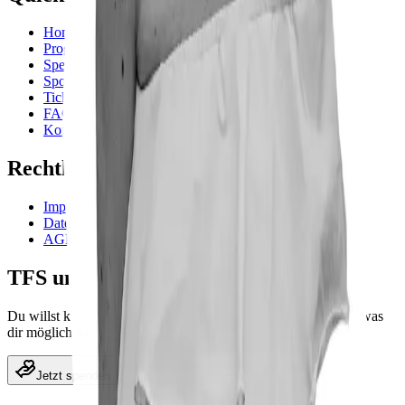
Home
Programm
Speaker
Sponsoren
Tickets
FAQ
Kontakt
Rechtliches
Impressum
Datenschutzerklärung
AGB
TFS unterstützen
Du willst kein Ticket, aber das Festival unterstützen? Spende, was
dir möglich ist.
Jetzt spenden