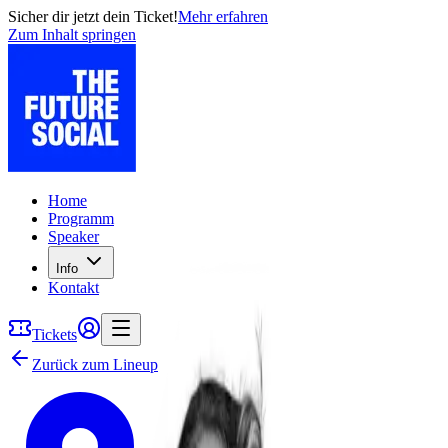
Sicher dir jetzt dein Ticket!
Mehr erfahren
Zum Inhalt springen
Home
Programm
Speaker
Info
Kontakt
Tickets
Zurück zum Lineup