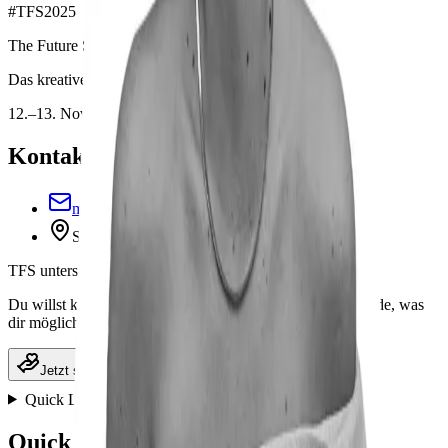
#
TFS2025
The Future Social
Das kreative Social-Media & Zukunftsfestival in Stuttgart
12.–13. November 2026
Kontakt
moin@thefuturesocial.de
Stuttgart, Deutschland
TFS unterstützen
Du willst kein Ticket, aber das Festival unterstützen? Spende, was
dir möglich ist.
Jetzt spenden
Quick Links
Quick Links