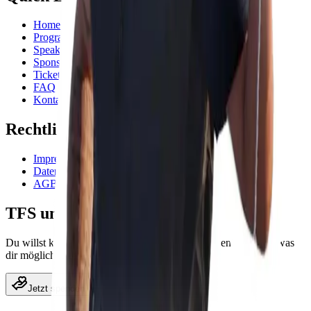
Home
Programm
Speaker
Sponsoren
Tickets
FAQ
Kontakt
Rechtliches
Impressum
Datenschutzerklärung
AGB
TFS unterstützen
Du willst kein Ticket, aber das Festival unterstützen? Spende, was
dir möglich ist.
Jetzt spenden