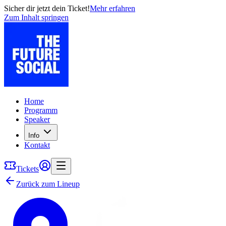
Sicher dir jetzt dein Ticket!
Mehr erfahren
Zum Inhalt springen
Home
Programm
Speaker
Info
Kontakt
Tickets
Zurück zum Lineup