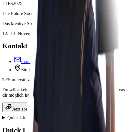
#
TFS2025
The Future Social
Das kreative Social-Media & Zukunftsfestival in Stuttgart
12.–13. November 2026
Kontakt
moin@thefuturesocial.de
Stuttgart, Deutschland
TFS unterstützen
Du willst kein Ticket, aber das Festival unterstützen? Spende, was
dir möglich ist.
Jetzt spenden
Quick Links
Quick Links