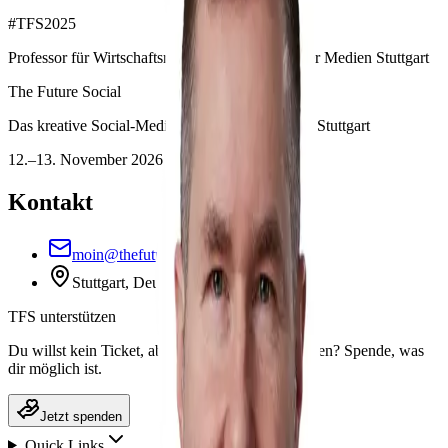
#
TFS2025
Professor für Wirtschaftsrecht bei Hochschule der Medien Stuttgart
The Future Social
Das kreative Social-Media & Zukunftsfestival in Stuttgart
12.–13. November 2026
Kontakt
moin@thefuturesocial.de
Stuttgart, Deutschland
TFS unterstützen
Du willst kein Ticket, aber das Festival unterstützen? Spende, was
dir möglich ist.
Jetzt spenden
Quick Links