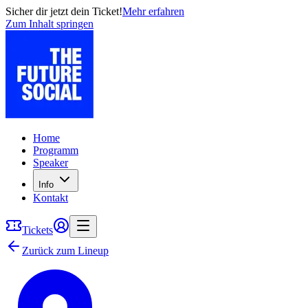
Sicher dir jetzt dein Ticket!
Mehr erfahren
Zum Inhalt springen
Home
Programm
Speaker
Info
Kontakt
Tickets
Zurück zum Lineup