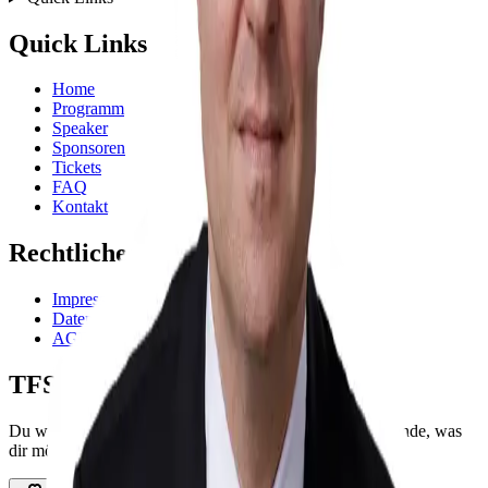
Quick Links
Home
Programm
Speaker
Sponsoren
Tickets
FAQ
Kontakt
Rechtliches
Impressum
Datenschutzerklärung
AGB
TFS unterstützen
Du willst kein Ticket, aber das Festival unterstützen? Spende, was
dir möglich ist.