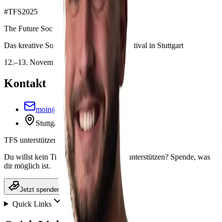
#
TFS2025
The Future Social
Das kreative Social-Media & Zukunftsfestival in Stuttgart
12.–13. November 2026
Kontakt
moin@thefuturesocial.de
Stuttgart, Deutschland
TFS unterstützen
Du willst kein Ticket, aber das Festival unterstützen? Spende, was
dir möglich ist.
Jetzt spenden
Quick Links