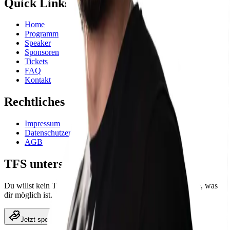
Quick Links
Home
Programm
Speaker
Sponsoren
Tickets
FAQ
Kontakt
Rechtliches
Impressum
Datenschutzerklärung
AGB
TFS unterstützen
Du willst kein Ticket, aber das Festival unterstützen? Spende, was
dir möglich ist.
Jetzt spenden