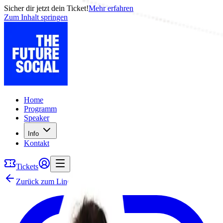
Sicher dir jetzt dein Ticket!
Mehr erfahren
Zum Inhalt springen
Home
Programm
Speaker
Info
Kontakt
Tickets
Zurück zum Lineup