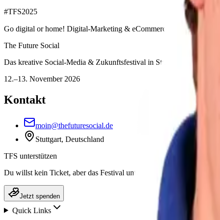
#
TFS2025
Go digital or home! Digital-Marketing & eCommerce Expert / CE
The Future Social
Das kreative Social-Media & Zukunftsfestival in Stuttgart
12.–13. November 2026
Kontakt
moin@thefuturesocial.de
Stuttgart, Deutschland
TFS unterstützen
Du willst kein Ticket, aber das Festival unterstützen? Spende, was dir 
Jetzt spenden
Quick Links