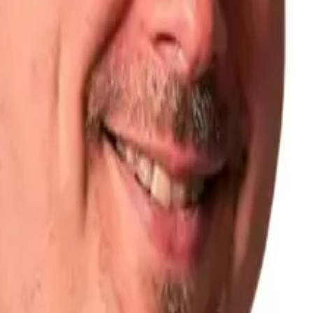
O at KlickPiloten and in deep love with DigitalNativeAlliance a
möglich ist.