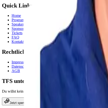
Quick Links
Home
Programm
Speaker
Sponsoren
Tickets
FAQ
Kontakt
Rechtliches
Impressum
Datenschutzerklärung
AGB
TFS unterstützen
Du willst kein Ticket, aber das Festival unterstützen? Spende, was dir 
Jetzt spenden